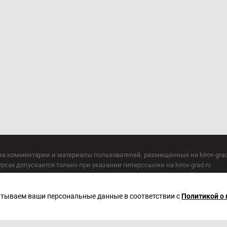
за комментарии и материалы пользователей, размещенные на kirov-grad
сах допускается только при указании гиперссылки на kirov-grad.ru
СМИ допускается только при указании на ресурс: kirov-grad.ru
егория 16+
 по надзору в сфере связи, информационных технологий и массовых к
батываем ваши персональные данные в соответствии с
Политикой о
актор Сметанин Владимир Игоревич