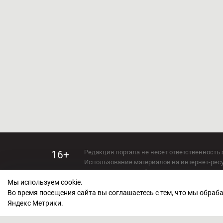
Редакция портала не несет ответственность 
16+
Использование материалов на интернет-ресур
Использование любых материалов настоящего 
Мы используем cookie.
Сетевое издание kirov-grad.ru Возрастная кат
СМИ зарегистрировано Федеральной службой
Во время посещения сайта вы соглашаетесь с тем, что мы обра
ФС 77 — 73263.
Яндекс Метрики.
Учредитель ООО "Киров Град". Главный ред
E-mail редакции:
echo_kirov@inbox.ru