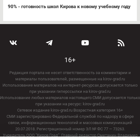
90% - готовность школ Кирова к новому учебному году
16+
Редакция портала не несет ответственность за комментарии и
материалы пользователей, размещенные на kirov-grad.ru
Использование материалов на интернет-ресурсах допускается только
при указании гиперссылки на kirov-grad.ru
Использование любых материалов настоящего СМИ допускается только
при указании на ресурс: kirov-grad.ru
Сетевое издание kirov-grad.ru Возрастная категория 16+
СМИ зарегистрировано Федеральной службой по надзору в сфере
связи, информационных технологий и массовых коммуникаций
20.07.2018. Регистрационный номер ЭЛ № ФС 77 — 73263.
Учредитель ООО "Киров Град". Главный редактор Сметанин Владимир