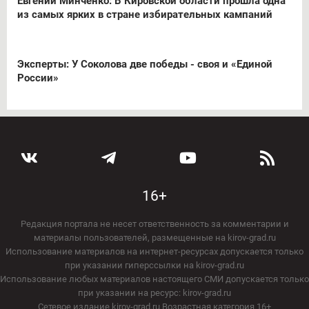
Евгений Минченко: В Кировской области прошла одна
из самых ярких в стране избирательных кампаний
Эксперты: У Соколова две победы - своя и «Единой
России»
16+
Редакция портала не несет ответственность за комментарии и
материалы пользователей, размещенные на kirov-grad.ru
Использование материалов на интернет-ресурсах допускается только
при указании гиперссылки на kirov-grad.ru
Использование любых материалов настоящего СМИ допускается только
при указании на ресурс: kirov-grad.ru
Сетевое издание kirov-grad.ru Возрастная категория 16+