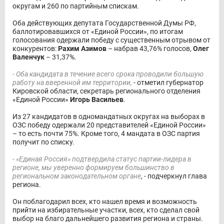
округам и 260 по партийным спискам.
Оба действующих депутата Государственной Думы РФ,
баллотировавшихся от «Единой России», по итогам
голосования одержали победу с существенным отрывом от
конкурентов:
Рахим Азимов
– набрав 43,76% голосов,
Олег
Валенчук
– 31,37%.
- Оба кандидата в течение всего срока проводили большую
работу на вверенной им территории,
- отметил губернатор
Кировской области, секретарь регионального отделения
«Единой России»
Игорь Васильев
.
Из 27 кандидатов в одномандатных округах на выборах в
ОЗС победу одержали 20 представителей «Единой России»
– то есть почти 75%. Кроме того, 4 мандата в ОЗС партия
получит по списку.
- «Единая Россия» подтвердила статус партии-лидера в
регионе, мы уверенно формируем большинство в
региональном законодательном органе
, - подчеркнул глава
региона.
Он поблагодарил всех, кто нашел время и возможность
прийти на избирательные участки, всех, кто сделал свой
выбор на благо дальнейшего развития региона и страны.