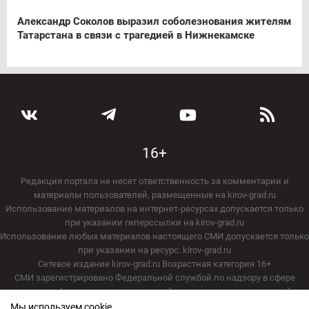
Александр Соколов выразил соболезнования жителям
Татарстана в связи с трагедией в Нижнекамске
16+
Редакция портала не несет ответственность за комментарии и
материалы пользователей, размещенные на kirov-grad.ru
Использование материалов на интернет-ресурсах допускается только
при указании гиперссылки на kirov-grad.ru
Использование любых материалов настоящего СМИ допускается только
при указании на ресурс: kirov-grad.ru
Сетевое издание kirov-grad.ru Возрастная категория 16+
СМИ зарегистрировано Федеральной службой по надзору в сфере
связи, информационных технологий и массовых коммуникаций
20.07.2018. Регистрационный номер ЭЛ № ФС 77 — 73263.
Мы используем cookie.