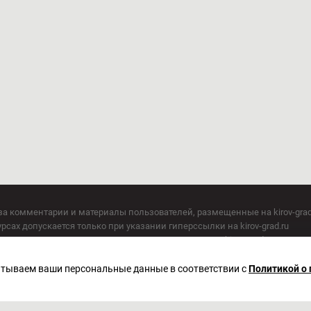
за комментарии и материалы пользователей, размещенные на kirov-grad
сах допускается только при указании гиперссылки на kirov-grad.ru
СМИ допускается только при указании на ресурс: kirov-grad.ru
егория 16+
 по надзору в сфере связи, информационных технологий и массовых к
батываем ваши персональные данные в соответствии с
Политикой о
актор Сметанин Владимир Игоревич