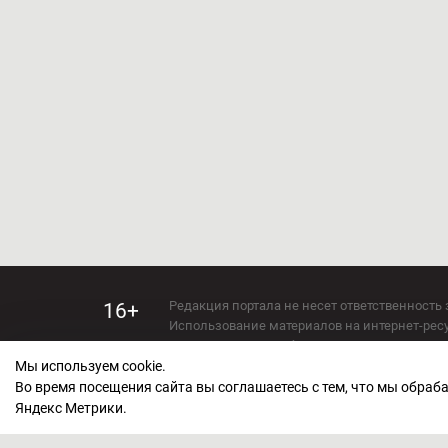
Редакция портала не несет ответственность 
16+
Использование материалов на интернет-ресур
Использование любых материалов настоящего 
Мы используем cookie.
Сетевое издание kirov-grad.ru Возрастная кат
СМИ зарегистрировано Федеральной службой
Во время посещения сайта вы соглашаетесь с тем, что мы обра
ФС 77 — 73263.
Яндекс Метрики.
Учредитель ООО "Киров Град". Главный ред
E-mail редакции:
echo_kirov@inbox.ru