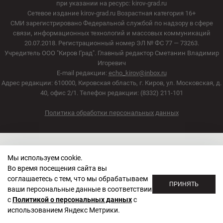
при указании на ресурс: kirov-grad.ru
Сетевое издание kirov-grad.ru Возрастная категория 16+
СМИ зарегистрировано Федеральной службой по надзору в сфере
связи, информационных технологий и массовых коммуникаций
20.07.2018. Регистрационный номер ЭЛ № ФС 77 — 73263.
Учредитель ООО "Киров Град". Главный редактор Сметанин Владимир
Игоревич
E-mail редакции:
echo_kirov@inbox.ru
Адрес редакции: 610000, Кировская область, г. Киров, ул. Московская, д.
40, офис 2/1. Телефон редакции: (8332) 211-101
Политика обработки персональных данных
Мы используем cookie.
Во время посещения сайта вы
соглашаетесь с тем, что мы обрабатываем
ПРИНЯТЬ
ваши персональные данные в соответствии
с
Политикой о персональных данных
с
использованием Яндекс Метрики.