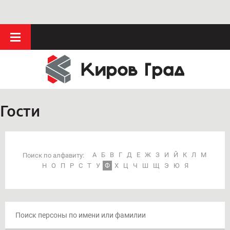
Гости
А
Б
В
Г
Д
Е
Ж
З
И
Й
К
Л
М
Поиск по алфавиту:
Н
О
П
Р
С
Т
У
Ф
Х
Ц
Ч
Ш
Щ
Э
Ю
Я